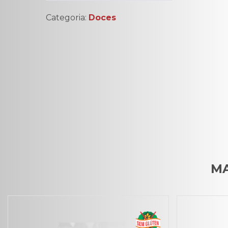
Categoria:
Doces
MA