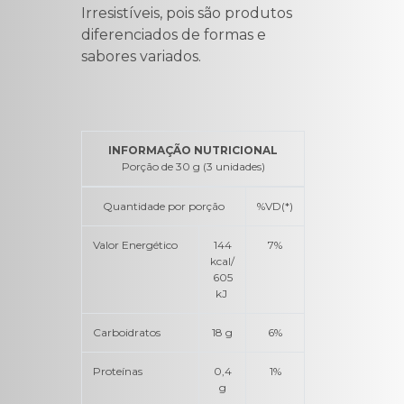
Irresistíveis, pois são produtos
diferenciados de formas e
sabores variados.
INFORMAÇÃO NUTRICIONAL
Porção de 30 g (3 unidades)
Quantidade por porção
%VD(*)
Valor Energético
144
7%
kcal/
605
kJ
Carboidratos
18 g
6%
Proteínas
0,4
1%
g