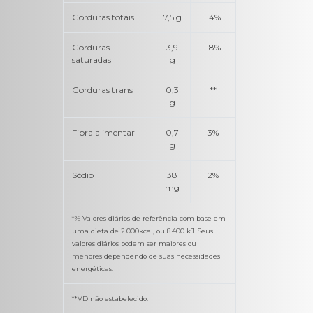
Gorduras totais
7,5 g
14%
Gorduras
3,9
18%
saturadas
g
Gorduras trans
0,3
**
g
Fibra alimentar
0,7
3%
g
Sódio
38
2%
mg
*% Valores diários de referência com base em
uma dieta de 2.000kcal, ou 8.400 kJ. Seus
valores diários podem ser maiores ou
menores dependendo de suas necessidades
energéticas.
**VD não estabelecido.