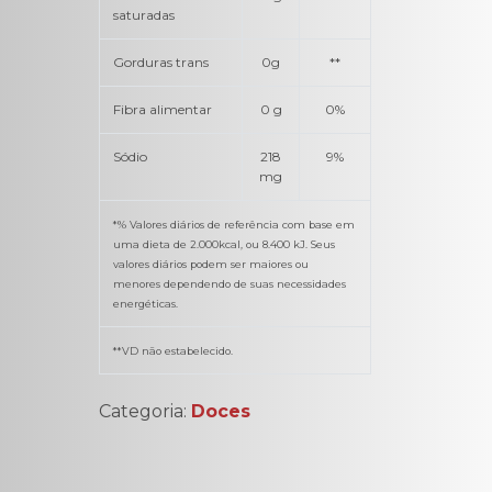
saturadas
Gorduras trans
0g
**
Fibra alimentar
0 g
0%
Sódio
218
9%
mg
*% Valores diários de referência com base em
uma dieta de 2.000kcal, ou 8.400 kJ. Seus
valores diários podem ser maiores ou
menores dependendo de suas necessidades
energéticas.
**VD não estabelecido.
Categoria:
Doces