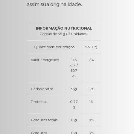
assim sua originalidade.
INFORMAÇÃO NUTRICIONAL
Porção de 45 g ( 3 unidades)
Quantidade por porção
%VD(*)
Valor Energético
145
7%
kcal/
607
kJ
Carboidratos
35g
12%
Proteínas
0,77
1%
g
Gorduras totais
0 g
0%
Gorduras
0 g
0%