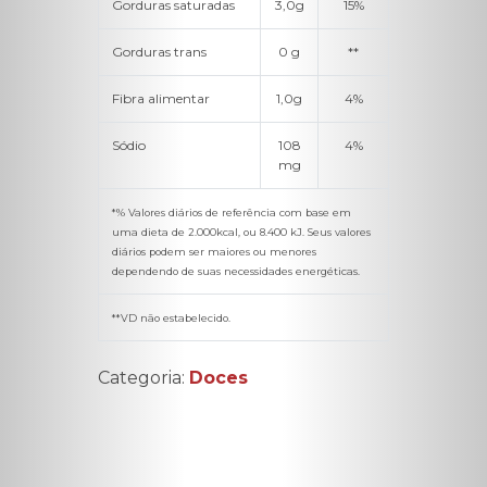
Gorduras saturadas
3,0g
15%
Gorduras trans
0 g
**
Fibra alimentar
1,0g
4%
Sódio
108
4%
mg
*% Valores diários de referência com base em
uma dieta de 2.000kcal, ou 8.400 kJ. Seus valores
diários podem ser maiores ou menores
dependendo de suas necessidades energéticas.
**VD não estabelecido.
Categoria:
Doces