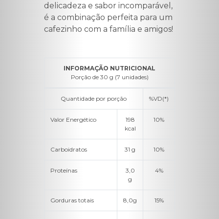
delicadeza e sabor incomparável,
é a combinação perfeita para um
cafezinho com a família e amigos!
INFORMAÇÃO NUTRICIONAL
Porção de 30 g (7 unidades)
Quantidade por porção
%VD(*)
Valor Energético
198
10%
kcal
Carboidratos
31 g
10%
Proteínas
3,0
4%
g
Gorduras totais
8,0g
15%