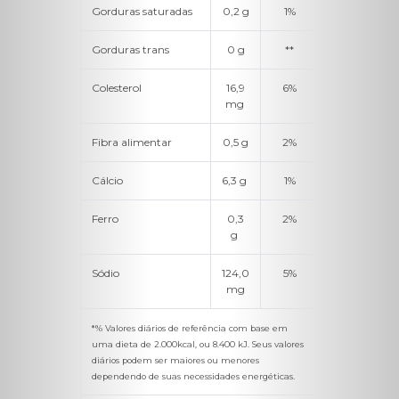
Gorduras saturadas
0,2 g
1%
Gorduras trans
0 g
**
Colesterol
16,9
6%
mg
Fibra alimentar
0,5 g
2%
Cálcio
6,3 g
1%
Ferro
0,3
2%
g
Sódio
124,0
5%
mg
*% Valores diários de referência com base em
uma dieta de 2.000kcal, ou 8.400 kJ. Seus valores
diários podem ser maiores ou menores
dependendo de suas necessidades energéticas.