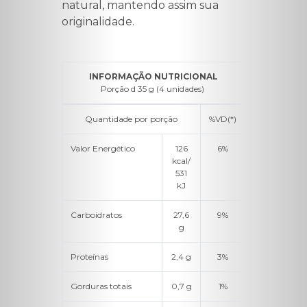
natural, mantendo assim sua
originalidade.
INFORMAÇÃO NUTRICIONAL
Porção d 35 g (4 unidades)
Quantidade por porção
%VD(*)
Valor Energético
126
6%
kcal/
531
kJ
Carboidratos
27,6
9%
g
Proteínas
2,4 g
3%
Gorduras totais
0,7 g
1%